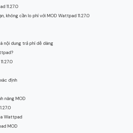
d 11.27.0
n, không cần lo phí với MOD Wattpad 11.27.0
á nội dung trả phí dễ dàng
attpad?
1.27.0
xác định
ính năng MOD
1.27.0
của Wattpad
tpad MOD