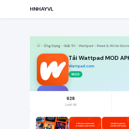
HNHAYVL
Ứng Dụng
Giải Trí
Wattpad - Read & Write Stori
Tải Wattpad MOD APK
Wattpad.com
MOD
TÌM KIẾM PHỔ BIẾN
MOD APK
Game offline
Ứng dụng miễn phí
W
628
Lượt tải