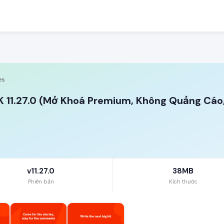
es
 11.27.0 (Mở Khoá Premium, Không Quảng Cáo,
v11.27.0
38MB
Phiên bản
Kích thước