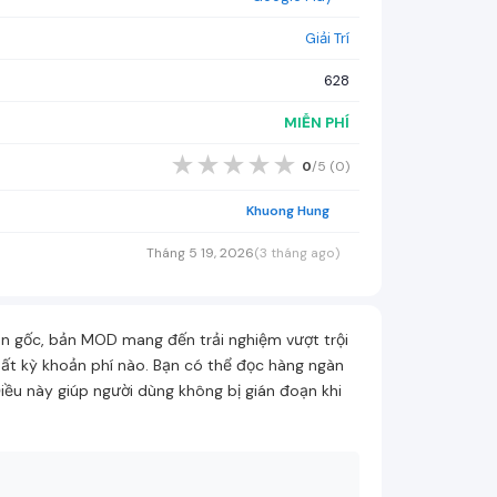
Giải Trí
628
MIỄN PHÍ
★
★
★
★
★
0
/5 (
0
)
Khuong Hung
Tháng 5 19, 2026
(3 tháng ago)
ản gốc, bản MOD mang đến trải nghiệm vượt trội
bất kỳ khoản phí nào. Bạn có thể đọc hàng ngàn
 Điều này giúp người dùng không bị gián đoạn khi